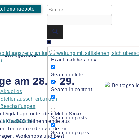
tellenangebote
 – 29. August 2024
Exact matches only
Search in title
ge am 28. – 29.
Search in content
Aktuelles
Stellenausschreibungen
Beschaffungen
 Digitaltage unter dem Motto Smart
Search in posts
tatt. Ca. 600 Teilnehmende aus
Jahresbericht
Den Teilnehmenden wurde ein
Search in pages
trägen, Workshops und Best