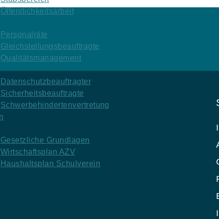
Öffentlichkeitsarbeit
Personalräte
Gleichstellungsbeauftragte
Qualitätsmanagement
Datenschutzbeauftragter
Sicherheitsbeauftragte
Schwerbehindertenvertretung
n
Gesetzliche Grundlagen
Wirtschaftsplan AZV
Haushaltsplan Schulverein