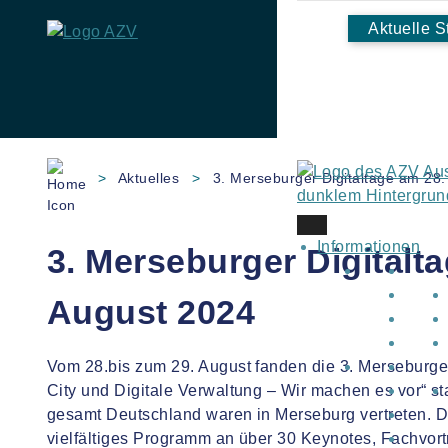
Aktuelle S
Skip
to
>
Aktuelles
>
3. Merseburger Digitaltage am 28.
content
Informationen
3. Merseburger Digitalta
August 2024
Vom 28.bis zum 29. August fanden die 3. Merseburger
City und Digitale Verwaltung – Wir machen es vor“ s
gesamt Deutschland waren in Merseburg vertreten. 
vielfältiges Programm an über 30 Keynotes, Fachvor