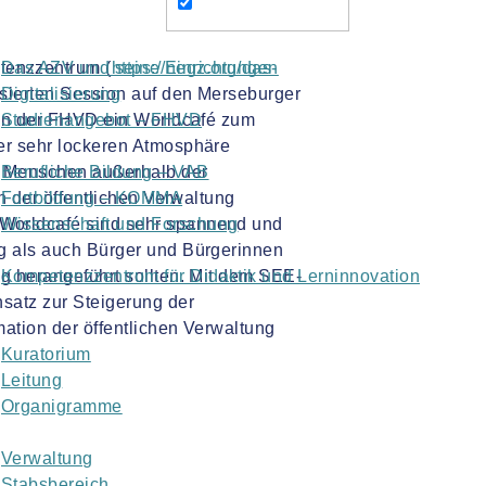
tenzzentrum (
Das AZV und seine Einrichtungen
https://negz.org/das-
isierten Session auf den Merseburger
Digitalisierung
 von der FHVD ein Worldcafé zum
Studienangebot – FHVD
ner sehr lockeren Atmosphäre
e Menschen außerhalb der
Berufliche Bildung – VAB
on der öffentlichen Verwaltung
Fortbildung – KOMMA
Worldcafé sind sehr spannend und
Wissenschaft und Forschung
ng als auch Bürger und Bürgerinnen
ng herangeführt sollten. Mit dem SEE-
Kompetenzzentrum für Didaktik und Lerninnovation
nsatz zur Steigerung der
ation der öffentlichen Verwaltung
Kuratorium
Leitung
Organigramme
Verwaltung
Stabsbereich