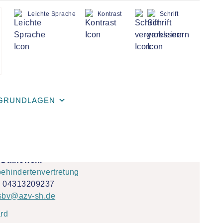
Leichte Sprache
Kontrast
Schrift
GRUNDLAGEN
sperson
 Dalkowski
ehindertenvertretung
:
04313209237
sbv@azv-sh.de
rd