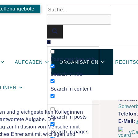
tellenangebote
Exact matches only
AUFGABEN
ORGANISATION
RECHTS
Search in title
retung
Vertrauen
TLINIEN
Search in content
nvertretung zum ersten Mal gewählt.
Michael
Schwerb
en und gleichgestellten Kolleginnen
Telefon
Search in posts
rantwortete Aufgabe. Die
E-Mail:
ag zur Inklusion von Menschen mit
Search in pages
vCa
liches Ehrenamt mit wichtigen und