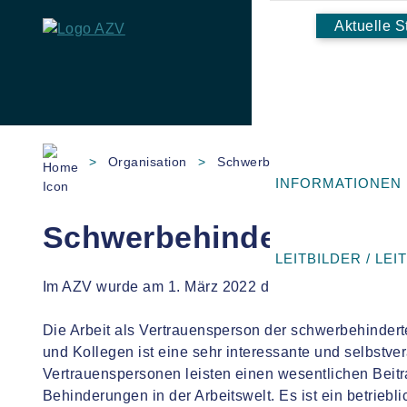
Aktuelle S
Skip
to
>
Organisation
>
Schwerbehindertenvertretung
content
INFORMATIONEN
Schwerbehindertenvert
LEITBILDER / LEI
Im AZV wurde am 1. März 2022 die Schwerbehinderte
Die Arbeit als Vertrauensperson der schwerbehindert
und Kollegen ist eine sehr interessante und selbstve
Vertrauenspersonen leisten einen wesentlichen Beitr
Behinderungen in der Arbeitswelt. Es ist ein betrieb