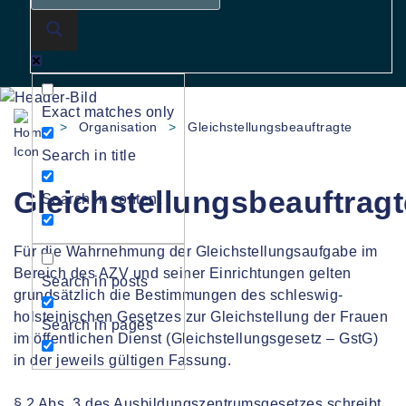
Exact matches only
>
Organisation
>
Gleichstellungsbeauftragte
Search in title
Gleichstellungsbeauftragt
Search in content
Für die Wahrnehmung der Gleichstellungsaufgabe im
Bereich des AZV und seiner Einrichtungen gelten
Search in posts
grundsätzlich die Bestimmungen des schleswig-
holsteinischen Gesetzes zur Gleichstellung der Frauen
Search in pages
im öffentlichen Dienst (Gleichstellungsgesetz – GstG)
in der jeweils gültigen Fassung.
§ 2 Abs. 3 des Ausbildungszentrumsgesetzes schreibt