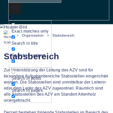
Exact matches only
>
Organisation
>
Stabsbereich
Search in title
Stabsbereich
Search in content
Zur Unterstützung der Leitung des AZV sind für
besondere Aufgabenbereiche Stabsstellen eingerichtet
Search in posts
worden. Die Stabsstellen sind unmittelbar der Leiterin
oder dem Leiter des AZV zugeordnet. Räumlich sind
Search in pages
alle Stabsstellen des AZV am Standort Altenholz
untergebracht.
Derzeit bestehen folgende Stabsstellen im Bereich des