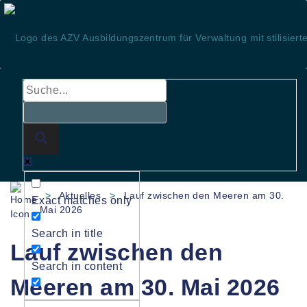
Skip
to
content
>
Aktuelles
>
Lauf zwischen den Meeren am 30.
Exact matches only
Mai 2026
Search in title
Lauf zwischen den
Search in content
Meeren am 30. Mai 2026