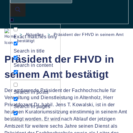
>
Aktuelles
>
Präsident der FHVD in seinem Amt
Exact matches only
bestätigt
Search in title
Präsident der FHVD in
Search in content
seinem Amt bestätigt
Der amtierende Präsident der Fachhochschule für
Search in posts
Verwaltung und Dienstleistung in Altenholz, Herr
Privatdozent Dr. habil. Jens T. Kowalski, ist in der
Search in pages
heutigen Kuratoriumssitzung einstimmig in seinem Amt
bestätigt worden. Er wird nach Ablauf der jetzigen
Amtszeit für weitere sechs Jahre seinen Dienst als