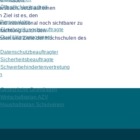
n – haben.“
Öffentlichkeitsarbeit
aesbach, setzt auf einen
Ziel ist es, den
Personalräte
nd international noch sichtbarer zu
Gleichstellungsbeauftragte
tachtung durch den
Qualitätsmanagement
essen und Ziele der Hochschulen des
Datenschutzbeauftragter
Sicherheitsbeauftragte
Schwerbehindertenvertretung
n
Gesetzliche Grundlagen
Wirtschaftsplan AZV
Haushaltsplan Schulverein