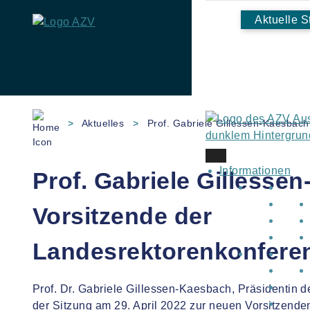
Aktuelle S
Skip
to
>
Aktuelles
>
Prof. Gabriele Gillessen-Kaesbac
content
Informationen
Prof. Gabriele Gillesse
Vorsitzende der
Landesrektorenkonfere
Prof. Dr. Gabriele Gillessen-Kaesbach, Präsidentin d
der Sitzung am 29. April 2022 zur neuen Vorsitzende