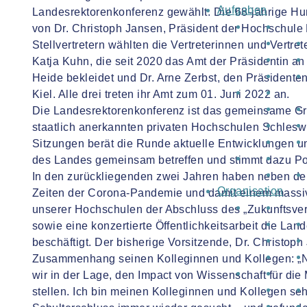
Aufgaben
Landesrektorenkonferenz gewählt. Die 68-jährige Hum
von Dr. Christoph Jansen, Präsident der Hochschule
Stellvertretern wählten die Vertreterinnen und Vertre
Katja Kuhn, die seit 2020 das Amt der Präsidentin a
Heide bekleidet und Dr. Arne Zerbst, den Präsident
Kiel. Alle drei treten ihr Amt zum 01. Juni 2022 an.
Die Landesrektorenkonferenz ist das gemeinsame Gre
staatlich anerkannten privaten Hochschulen Schlesw
Sitzungen berät die Runde aktuelle Entwicklungen 
des Landes gemeinsam betreffen und stimmt dazu Pos
In den zurückliegenden zwei Jahren haben neben der
Organisation
Zeiten der Corona-Pandemie und damit einem massiv
unserer Hochschulen der Abschluss des „Zukunftsver
sowie eine konzertierte Öffentlichkeitsarbeit die Lan
beschäftigt. Der bisherige Vorsitzende, Dr. Christop
Zusammenhang seinen Kolleginnen und Kollegen: „N
wir in der Lage, den Impact von Wissenschaft für di
stellen. Ich bin meinen Kolleginnen und Kollegen seh