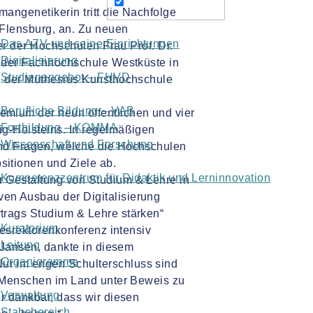
angenetikerin tritt die Nachfolge
 Flensburg, an. Zu neuen
Das AZV und seine Einrichtungen
ter der Hochschulen Frau Prof. Dr.
Digitalisierung
n der Fachhochschule Westküste in
Studienangebot – FHVD
en der Muthesius Kunsthochschule
Berufliche Bildung – VAB
mium der neun öffentlichen und vier
Fortbildung – KOMMA
ig-Holsteins. In regelmäßigen
Wissenschaft und Forschung
und Fragen, welche die Hochschulen
itionen und Ziele ab.
Kompetenzzentrum für Didaktik und Lerninnovation
 Gestaltung von Studium & Lehre in
en Ausbau der Digitalisierung
trags Studium & Lehre stärken“
Kuratorium
desrektorenkonferenz intensiv
Leitung
h Jansen, dankte in diesem
Organigramme
ur im engen Schulterschluss sind
e Menschen im Land unter Beweis zu
Verwaltung
r dankbar, dass wir diesen
Stabsbereich