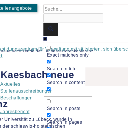
tellenangebote
h neue Vorsitzende der Landesrektorenkonferenz
Exact matches only
Search in title
n-Kaesbach neue
Search in content
Aktuelles
Stellenausschreibungen
Beschaffungen
nz
Search in posts
Jahresbericht
er Universität zu Lübeck, wurde in
Search in pages
n der schleswig-holsteinischen