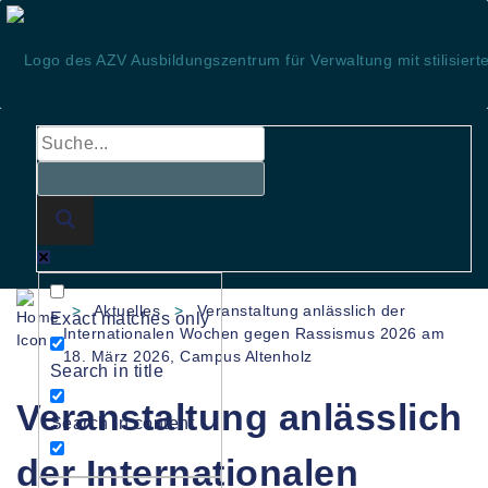
Skip
to
content
>
Aktuelles
>
Veranstaltung anlässlich der
Exact matches only
Internationalen Wochen gegen Rassismus 2026 am
18. März 2026, Campus Altenholz
Search in title
Veranstaltung anlässlich
Search in content
der Internationalen