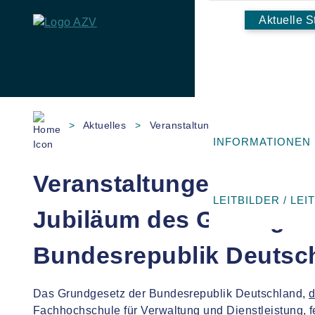
Aktuelle S
Skip
to
>
Aktuelles
>
Veranstaltungen der FHVD zum 75
content
INFORMATIONEN
Veranstaltungen der FH
LEITBILDER / LEI
Jubiläum des Grundges
Bundesrepublik Deutsc
Das Grundgesetz der Bundesrepublik Deutschland,
d
Fachhochschule für Verwaltung und Dienstleistung, fe