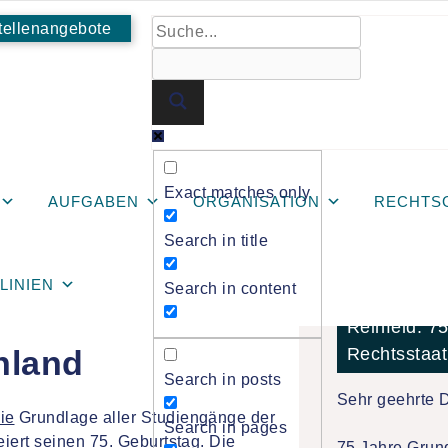
tellenangebote
. Jubiläum des Grundgesetzes der Bundesrepublik Deutschland
Exact matches only
AUFGABEN
ORGANISATION
RECHTS
Search in title
VD zum 75.
TLINIEN
Search in content
Sonderlehr
etzes der
Reinfeld: 7
hland
Rechtsstaat
Search in posts
Sehr geehrte 
ie
Grundlage aller Studiengänge der
Search in pages
iert seinen 75. Geburtstag. Die
75 Jahre Grund