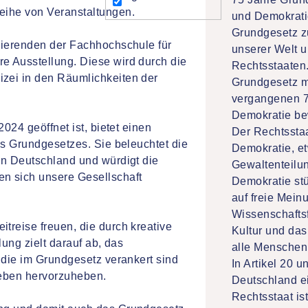
eihe von Veranstaltungen.
und Demokratie
Grundgesetz z
dierenden der Fachhochschule für
unserer Welt u
e Ausstellung. Diese wird durch die
Rechtsstaaten.
zei in den Räumlichkeiten der
Grundgesetz mi
vergangenen 7
Demokratie be
024 geöffnet ist, bietet einen
Der Rechtsstaa
es Grundgesetzes. Sie beleuchtet die
Demokratie, e
in Deutschland und würdigt die
Gewaltenteilun
n sich unsere Gesellschaft
Demokratie stü
auf freie Mein
Wissenschaftsf
treise freuen, die durch kreative
Kultur und das
lung zielt darauf ab, das
alle Menschen
 die im Grundgesetz verankert sind
In Artikel 20 
Leben hervorzuheben.
Deutschland e
Rechtsstaat is