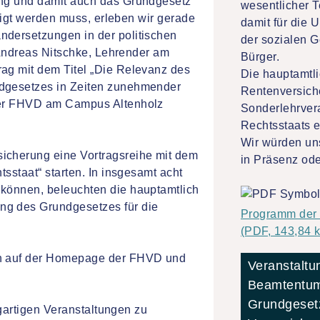
ung und damit auch das Grundgesetz
wesentlicher T
idigt werden muss, erleben wir gerade
damit für die 
dersetzungen in der politischen
der sozialen G
. Andreas Nitschke, Lehrender am
Bürger.
ag mit dem Titel „Die Relevanz des
Die hauptamtl
dgesetzes in Zeiten zunehmender
Rentenversich
der FHVD am Campus Altenholz
Sonderlehrver
Rechtsstaats e
Wir würden un
icherung eine Vortragsreihe mit dem
in Präsenz ode
sstaat“ starten. In insgesamt acht
können, beleuchten die hauptamtlich
ng des Grundgesetzes für die
Programm der 
(PDF, 143,84 k
ah auf der Homepage der FHVD und
Veranstaltu
Beamtentums
Grundgeset
igartigen Veranstaltungen zu