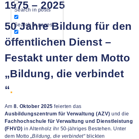
1975 – 2025
Search in posts
50 Jahre Bildung für den
Search in pages
öffentlichen Dienst –
Festakt unter dem Motto
„Bildung, die verbindet
“
.
Am
8. Oktober 2025
feierten das
Ausbildungszentrum für Verwaltung (AZV)
und die
Fachhochschule für Verwaltung und Dienstleistung
(FHVD)
in Altenholz ihr 50-jähriges Bestehen. Unter
dem Motto
„Bildung, die verbindet“
blickten