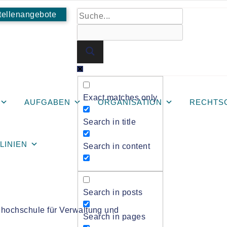
tellenangebote
mpus Altenholz
Exact matches only
AUFGABEN
ORGANISATION
RECHTS
Search in title
teria am Campus
TLINIEN
Search in content
Search in posts
hhochschule für Verwaltung und
Search in pages