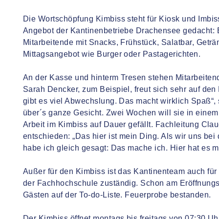
Die Wortschöpfung Kimbiss steht für Kiosk und Imbis
Angebot der Kantinenbetriebe Drachensee gedacht: E
Mitarbeitende mit Snacks, Frühstück, Salatbar, Getr
Mittagsangebot wie Burger oder Pastagerichten.
An der Kasse und hinterm Tresen stehen Mitarbeiten
Sarah Dencker, zum Beispiel, freut sich sehr auf den
gibt es viel Abwechslung. Das macht wirklich Spaß“, 
über´s ganze Gesicht. Zwei Wochen will sie in einem
Arbeit im Kimbiss auf Dauer gefällt. Fachleitung Clau
entschieden: „Das hier ist mein Ding. Als wir uns 
habe ich gleich gesagt: Das mache ich. Hier hat es mir
Außer für den Kimbiss ist das Kantinenteam auch für
der Fachhochschule zuständig. Schon am Eröffnungs
Gästen auf der To-do-Liste. Feuerprobe bestanden.
Der Kimbiss öffnet montags bis freitags von 07:30 Uh