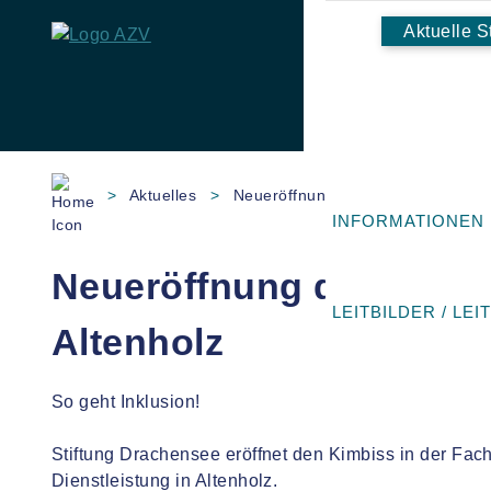
Aktuelle S
Skip
to
>
Aktuelles
>
Neueröffnung der Cafeteria am Ca
content
INFORMATIONEN
Neueröffnung der Cafe
LEITBILDER / LEI
Altenholz
So geht Inklusion!
Stiftung Drachensee eröffnet den Kimbiss in der Fac
Dienstleistung in Altenholz.