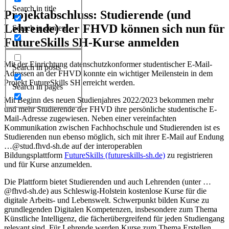
Search in title
Projektabschluss: Studierende (und
Lehrende) der FHVD können sich nun für
Search in content
FutureSkills SH-Kurse anmelden
Mit der Einrichtung datenschutzkonformer studentischer E-Mail-
Search in posts
Adressen an der FHVD konnte ein wichtiger Meilenstein in dem
Projekt FutureSkills SH erreicht werden.
Search in pages
Mit Beginn des neuen Studienjahres 2022/2023 bekommen mehr
und mehr Studierende der FHVD ihre persönliche studentische E-
Mail-Adresse zugewiesen. Neben einer vereinfachten
Kommunikation zwischen Fachhochschule und Studierenden ist es
Studierenden nun ebenso möglich, sich mit ihrer E-Mail auf Endung
…@stud.fhvd-sh.de auf der interoperablen
Bildungsplattform
FutureSkills (futureskills-sh.de)
zu registrieren
und für Kurse anzumelden.
Die Plattform bietet Studierenden und auch Lehrenden (unter …
@fhvd-sh.de) aus Schleswig-Holstein kostenlose Kurse für die
digitale Arbeits- und Lebenswelt. Schwerpunkt bilden Kurse zu
grundlegenden Digitalen Kompetenzen, insbesondere zum Thema
Künstliche Intelligenz, die fächerübergreifend für jeden Studiengang
relevant sind. Für Lehrende werden Kurse zum Thema Erstellen