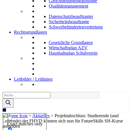
Gleichstellungsbeauftragte
Qualitätsmanagement
Datenschutzbeauftragter
Sicherheitsbeauftragte
Schwerbehindertenvertretung
Rechtsgrundlagen
Gesetzliche Grundlagen
Wirtschaftsplan AZV
Haushaltsplan Schulverein
Leitbilder / Leitlinien
>
Aktuelles
>
Projektabschluss: Studierende (und
Lehrende) der FHVD können sich nun für FutureSkills SH-Kurse
Exact matches only
anmelden