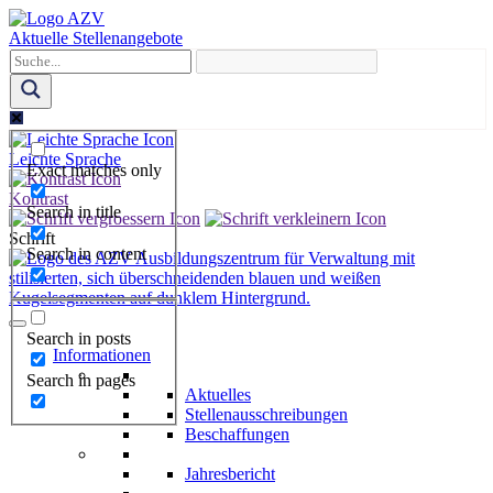
Skip
to
Aktuelle Stellenangebote
content
Leichte Sprache
Exact matches only
Kontrast
Search in title
Schrift
Search in content
Search in posts
Informationen
Search in pages
Aktuelles
Stellenausschreibungen
Beschaffungen
Jahresbericht