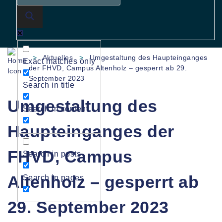
>
Aktuelles
>
Umgestaltung des Haupteinganges
Exact matches only
der FHVD, Campus Altenholz – gesperrt ab 29.
September 2023
Search in title
Umgestaltung des
Search in content
Haupteinganges der
FHVD, Campus
Search in posts
Altenholz – gesperrt ab
Search in pages
29. September 2023