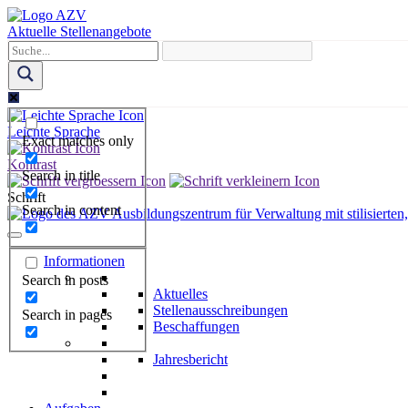
Skip
to
Aktuelle Stellenangebote
content
Leichte Sprache
Exact matches only
Kontrast
Search in title
Schrift
Search in content
Informationen
Search in posts
Aktuelles
Stellenausschreibungen
Search in pages
Beschaffungen
Jahresbericht